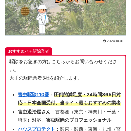
2024.10.01
おすすめハチ駆除業者
駆除をお急ぎの方はこちらからお問い合わせくださ
い。
大手の駆除業者3社を紹介します。
害虫駆除110番
：
圧倒的満足度・24時間365日対
応・日本全国受付、当サイト
最もおすすめの業者
害虫退治屋さん
：首都圏（東京・神奈川・千葉・
埼玉）対応、
害虫駆除のプロフェッショナル
ハウスプロテクト
：関東・関西・東海・九州（宮