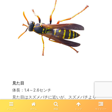
見た目
体長：1.4～2.6センチ
見た目はスズメバチに近いが、スズメバチより
細身で小さい
メニュー
ホーム
検索
トップ
サイドバー