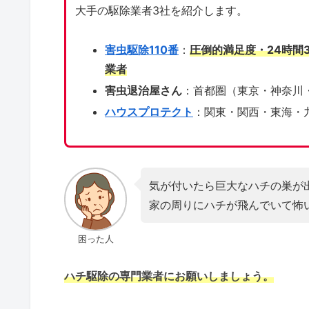
大手の駆除業者3社を紹介します。
害虫駆除110番
：
圧倒的満足度・24時間
業者
害虫退治屋さん
：首都圏（東京・神奈川
ハウスプロテクト
：関東・関西・東海・
気が付いたら巨大なハチの巣が
家の周りにハチが飛んでいて怖
困った人
ハチ駆除の専門業者にお願いしましょう。