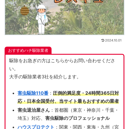
2024.10.01
おすすめハチ駆除業者
駆除をお急ぎの方はこちらからお問い合わせくださ
い。
大手の駆除業者3社を紹介します。
害虫駆除110番
：
圧倒的満足度・24時間365日対
応・日本全国受付、当サイト
最もおすすめの業者
害虫退治屋さん
：首都圏（東京・神奈川・千葉・
埼玉）対応、
害虫駆除のプロフェッショナル
ハウスプロテクト
：関東・関西・東海・九州（宮