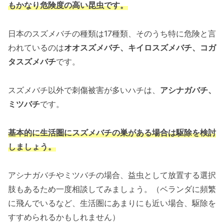
もかなり危険度の高い昆虫です。
日本のスズメバチの種類は17種類、そのうち特に危険と言
われているのは
オオスズメバチ、キイロスズメバチ、コガ
タスズメバチ
です。
スズメバチ以外で刺傷被害が多いハチは、
アシナガバチ、
ミツバチ
です。
基本的に生活圏にスズメバチの巣がある場合は駆除を検討
しましょう。
アシナガバチやミツバチの場合、益虫として放置する選択
肢もあるため一度相談してみましょう。（ベランダに頻繁
に飛んでいるなど、生活圏にあまりにも近い場合、駆除を
すすめられるかもしれません）