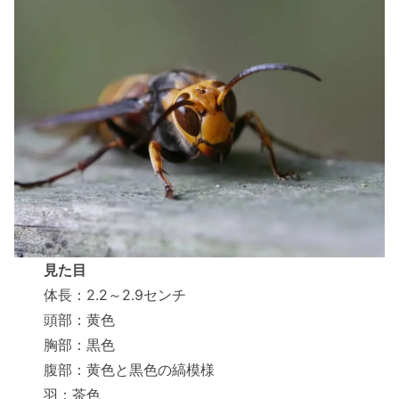
見た目
体長：2.2～2.9センチ
頭部：黄色
胸部：黒色
腹部：黄色と黒色の縞模様
羽：茶色