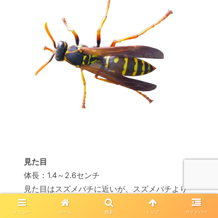
見た目
体長：1.4～2.6センチ
見た目はスズメバチに近いが、スズメバチより
細身で小さい
メニュー
ホーム
検索
トップ
サイドバー