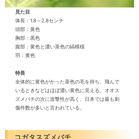
見た目
体長：1.8～2.8センチ
頭部：黄色
胸部：黒色
腹部：黄色と濃い茶色の縞模様
羽：黄色
特長
全体的に黄色がかった茶色の毛を持ち、飛んで
いるときなどはほぼ濃い黄色に見える。オオス
ズメバチの次に攻撃性が高く、日本では最も刺
傷件数が多いと言われている。
コガタスズメバチ