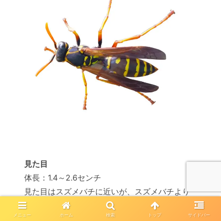
見た目
体長：1.4～2.6センチ
見た目はスズメバチに近いが、スズメバチより
細身で小さい
メニュー
ホーム
検索
トップ
サイドバー