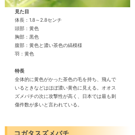
見た目
体長：1.8～2.8センチ
頭部：黄色
胸部：黒色
腹部：黄色と濃い茶色の縞模様
羽：黄色
特長
全体的に黄色がかった茶色の毛を持ち、飛んで
いるときなどはほぼ濃い黄色に見える。オオス
ズメバチの次に攻撃性が高く、日本では最も刺
傷件数が多いと言われている。
コガタスズメバチ