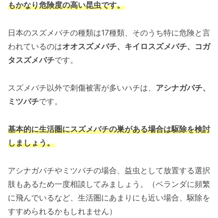
もかなり危険度の高い昆虫です。
日本のスズメバチの種類は17種類、そのうち特に危険と言
われているのは
オオスズメバチ、キイロスズメバチ、コガ
タスズメバチ
です。
スズメバチ以外で刺傷被害が多いハチは、
アシナガバチ、
ミツバチ
です。
基本的に生活圏にスズメバチの巣がある場合は駆除を検討
しましょう。
アシナガバチやミツバチの場合、益虫として放置する選択
肢もあるため一度相談してみましょう。（ベランダに頻繁
に飛んでいるなど、生活圏にあまりにも近い場合、駆除を
すすめられるかもしれません）