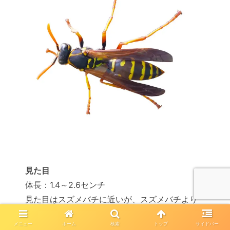
見た目
体長：1.4～2.6センチ
見た目はスズメバチに近いが、スズメバチより
細身で小さい
メニュー
ホーム
検索
トップ
サイドバー