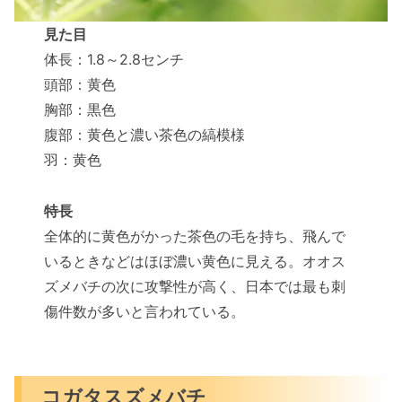
見た目
体長：1.8～2.8センチ
頭部：黄色
胸部：黒色
腹部：黄色と濃い茶色の縞模様
羽：黄色
特長
全体的に黄色がかった茶色の毛を持ち、飛んで
いるときなどはほぼ濃い黄色に見える。オオス
ズメバチの次に攻撃性が高く、日本では最も刺
傷件数が多いと言われている。
コガタスズメバチ