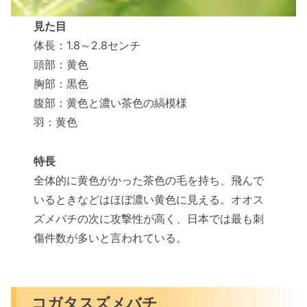
見た目
体長：1.8～2.8センチ
頭部：黄色
胸部：黒色
腹部：黄色と濃い茶色の縞模様
羽：黄色
特長
全体的に黄色がかった茶色の毛を持ち、飛んで
いるときなどはほぼ濃い黄色に見える。オオス
ズメバチの次に攻撃性が高く、日本では最も刺
傷件数が多いと言われている。
コガタスズメバチ