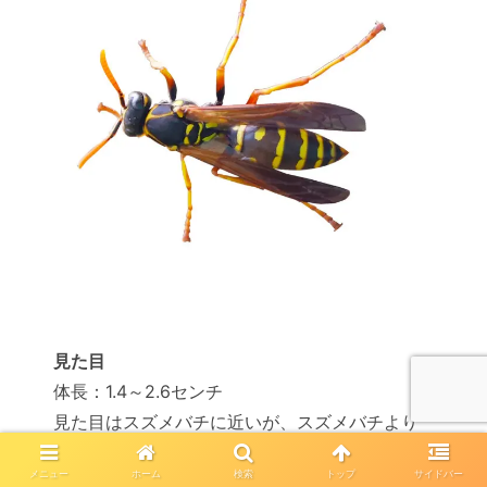
見た目
体長：1.4～2.6センチ
見た目はスズメバチに近いが、スズメバチより
細身で小さい
メニュー
ホーム
検索
トップ
サイドバー