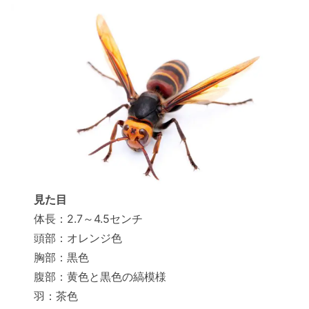
見た目
体長：2.7～4.5センチ
頭部：オレンジ色
胸部：黒色
腹部：黄色と黒色の縞模様
羽：茶色