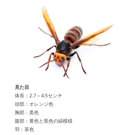
見た目
体長：2.7～4.5センチ
頭部：オレンジ色
胸部：黒色
腹部：黄色と黒色の縞模様
羽：茶色