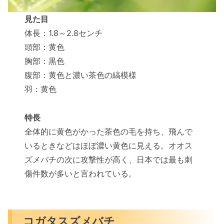
見た目
体長：1.8～2.8センチ
頭部：黄色
胸部：黒色
腹部：黄色と濃い茶色の縞模様
羽：黄色
特長
全体的に黄色がかった茶色の毛を持ち、飛んで
いるときなどはほぼ濃い黄色に見える。オオス
ズメバチの次に攻撃性が高く、日本では最も刺
傷件数が多いと言われている。
コガタスズメバチ