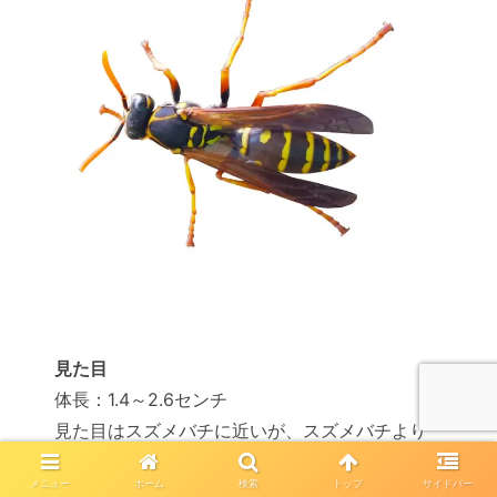
見た目
体長：1.4～2.6センチ
見た目はスズメバチに近いが、スズメバチより
細身で小さい
メニュー
ホーム
検索
トップ
サイドバー