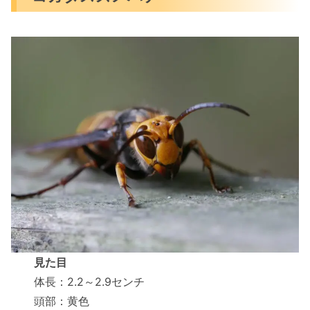
見た目
体長：2.2～2.9センチ
頭部：黄色