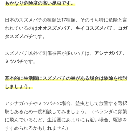
もかなり危険度の高い昆虫です。
日本のスズメバチの種類は17種類、そのうち特に危険と言
われているのは
オオスズメバチ、キイロスズメバチ、コガ
タスズメバチ
です。
スズメバチ以外で刺傷被害が多いハチは、
アシナガバチ、
ミツバチ
です。
基本的に生活圏にスズメバチの巣がある場合は駆除を検討
しましょう。
アシナガバチやミツバチの場合、益虫として放置する選択
肢もあるため一度相談してみましょう。（ベランダに頻繁
に飛んでいるなど、生活圏にあまりにも近い場合、駆除を
すすめられるかもしれません）