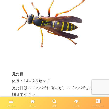
見た目
体長：1.4～2.6センチ
見た目はスズメバチに近いが、スズメバチより
細身で小さい
メニュー
ホーム
検索
トップ
サイドバー
特長