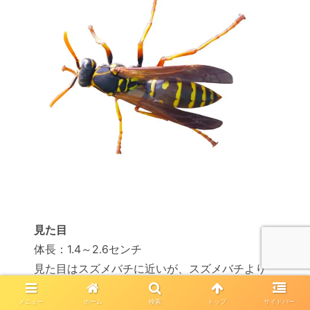
見た目
体長：1.4～2.6センチ
見た目はスズメバチに近いが、スズメバチより
細身で小さい
メニュー
ホーム
検索
トップ
サイドバー