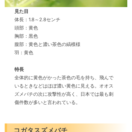
見た目
体長：1.8～2.8センチ
頭部：黄色
胸部：黒色
腹部：黄色と濃い茶色の縞模様
羽：黄色
特長
全体的に黄色がかった茶色の毛を持ち、飛んで
いるときなどはほぼ濃い黄色に見える。オオス
ズメバチの次に攻撃性が高く、日本では最も刺
傷件数が多いと言われている。
コガタスズメバチ