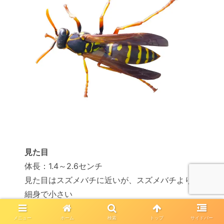
見た目
体長：1.4～2.6センチ
見た目はスズメバチに近いが、スズメバチより
細身で小さい
メニュー
ホーム
検索
トップ
サイドバー
特長