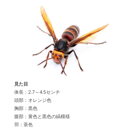
見た目
体長：2.7～4.5センチ
頭部：オレンジ色
胸部：黒色
腹部：黄色と黒色の縞模様
羽：茶色