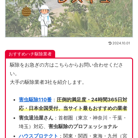
2024.10.01
おすすめハチ駆除業者
駆除をお急ぎの方はこちらからお問い合わせくださ
い。
大手の駆除業者3社を紹介します。
害虫駆除110番
：
圧倒的満足度・24時間365日対
応・日本全国受付、当サイト
最もおすすめの業者
害虫退治屋さん
：首都圏（東京・神奈川・千葉・
埼玉）対応、
害虫駆除のプロフェッショナル
ハウスプロテクト
：関東・関西・東海・九州（宮