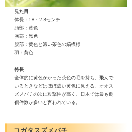
見た目
体長：1.8～2.8センチ
頭部：黄色
胸部：黒色
腹部：黄色と濃い茶色の縞模様
羽：黄色
特長
全体的に黄色がかった茶色の毛を持ち、飛んで
いるときなどはほぼ濃い黄色に見える。オオス
ズメバチの次に攻撃性が高く、日本では最も刺
傷件数が多いと言われている。
コガタスズメバチ