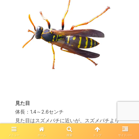
見た目
体長：1.4～2.6センチ
見た目はスズメバチに近いが、スズメバチより
細身で小さい
メニュー
ホーム
検索
トップ
サイドバー