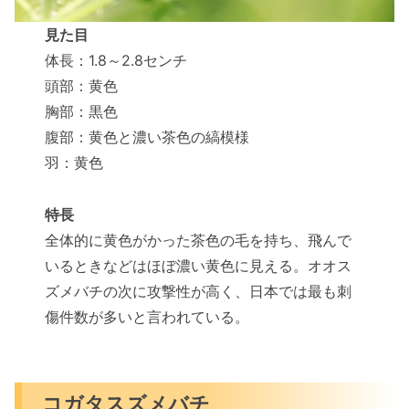
見た目
体長：1.8～2.8センチ
頭部：黄色
胸部：黒色
腹部：黄色と濃い茶色の縞模様
羽：黄色
特長
全体的に黄色がかった茶色の毛を持ち、飛んで
いるときなどはほぼ濃い黄色に見える。オオス
ズメバチの次に攻撃性が高く、日本では最も刺
傷件数が多いと言われている。
コガタスズメバチ