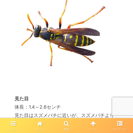
見た目
体長：1.4～2.6センチ
見た目はスズメバチに近いが、スズメバチより
細身で小さい
メニュー
ホーム
検索
トップ
サイドバー