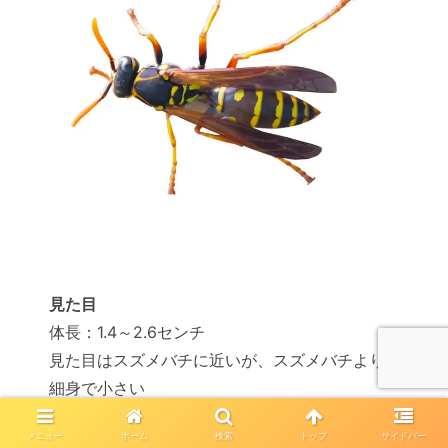
見た目
体長：1.4～2.6センチ
見た目はスズメバチに近いが、スズメバチより
細身で小さい
メニュー
ホーム
検索
トップ
サイドバー
特長