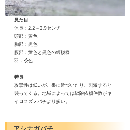
見た目
体長：2.2～2.9センチ
頭部：黄色
胸部：黒色
腹部：黄色と黒色の縞模様
羽：茶色
特長
攻撃性は低いが、巣に近づいたり、刺激すると
襲ってくる。地域によっては駆除依頼件数がキ
イロスズメバチより多い。
アシナガバチ