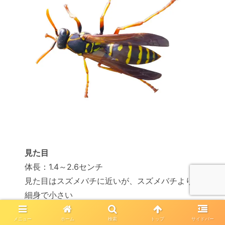
見た目
体長：1.4～2.6センチ
見た目はスズメバチに近いが、スズメバチより
細身で小さい
メニュー
ホーム
検索
トップ
サイドバー
特長