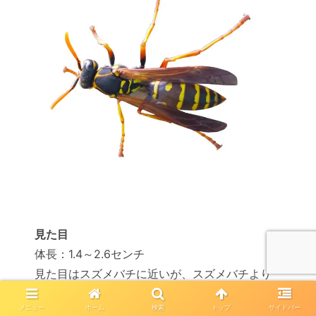
見た目
体長：1.4～2.6センチ
見た目はスズメバチに近いが、スズメバチより
細身で小さい
メニュー
ホーム
検索
トップ
サイドバー