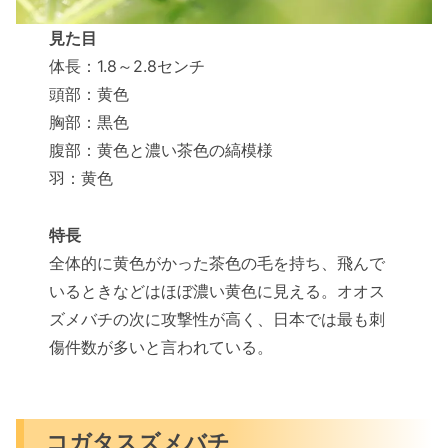
見た目
体長：1.8～2.8センチ
頭部：黄色
胸部：黒色
腹部：黄色と濃い茶色の縞模様
羽：黄色
特長
全体的に黄色がかった茶色の毛を持ち、飛んで
いるときなどはほぼ濃い黄色に見える。オオス
ズメバチの次に攻撃性が高く、日本では最も刺
傷件数が多いと言われている。
コガタスズメバチ