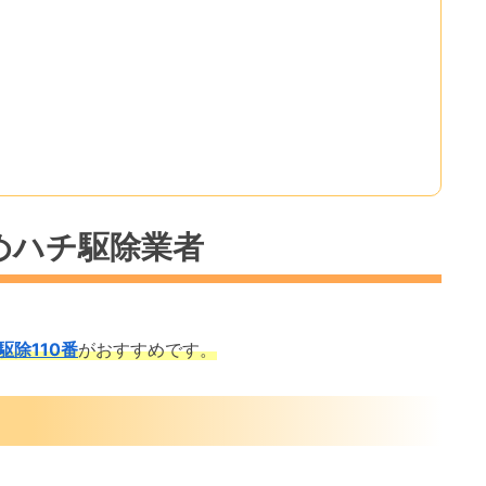
めハチ駆除業者
駆除110番
がおすすめです。