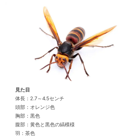
見た目
体長：2.7～4.5センチ
頭部：オレンジ色
胸部：黒色
腹部：黄色と黒色の縞模様
羽：茶色