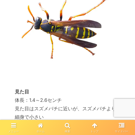
見た目
体長：1.4～2.6センチ
見た目はスズメバチに近いが、スズメバチより
細身で小さい
メニュー
ホーム
検索
トップ
サイドバー
特長