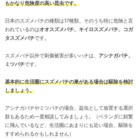
もかなり危険度の高い昆虫です。
日本のスズメバチの種類は17種類、そのうち特に危険と言
われているのは
オオスズメバチ、キイロスズメバチ、コガ
タスズメバチ
です。
スズメバチ以外で刺傷被害が多いハチは、
アシナガバチ、
ミツバチ
です。
基本的に生活圏にスズメバチの巣がある場合は駆除を検討
しましょう。
アシナガバチやミツバチの場合、益虫として放置する選択
肢もあるため一度相談してみましょう。（ベランダに頻繁
に飛んでいるなど、生活圏にあまりにも近い場合、駆除を
すすめられるかもしれません）