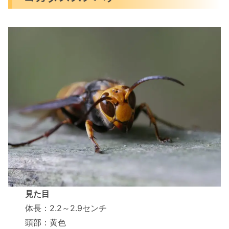
見た目
体長：2.2～2.9センチ
頭部：黄色