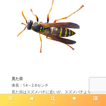
見た目
体長：1.4～2.6センチ
見た目はスズメバチに近いが、スズメバチより
細身で小さい
メニュー
ホーム
検索
トップ
サイドバー