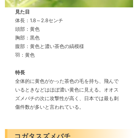
見た目
体長：1.8～2.8センチ
頭部：黄色
胸部：黒色
腹部：黄色と濃い茶色の縞模様
羽：黄色
特長
全体的に黄色がかった茶色の毛を持ち、飛んで
いるときなどはほぼ濃い黄色に見える。オオス
ズメバチの次に攻撃性が高く、日本では最も刺
傷件数が多いと言われている。
コガタスズメバチ