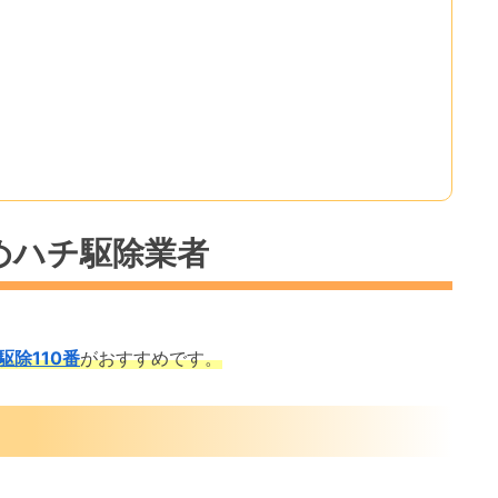
めハチ駆除業者
駆除110番
がおすすめです。