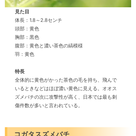
見た目
体長：1.8～2.8センチ
頭部：黄色
胸部：黒色
腹部：黄色と濃い茶色の縞模様
羽：黄色
特長
全体的に黄色がかった茶色の毛を持ち、飛んで
いるときなどはほぼ濃い黄色に見える。オオス
ズメバチの次に攻撃性が高く、日本では最も刺
傷件数が多いと言われている。
コガタスズメバチ