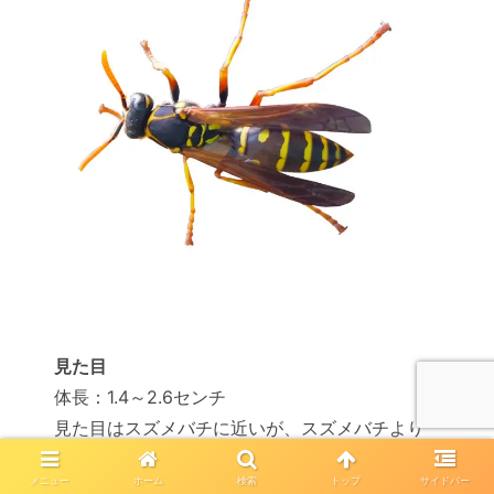
見た目
体長：1.4～2.6センチ
見た目はスズメバチに近いが、スズメバチより
細身で小さい
メニュー
ホーム
検索
トップ
サイドバー