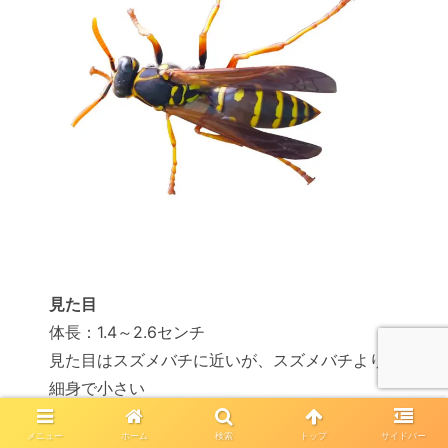
見た目
体長：1.4～2.6センチ
見た目はスズメバチに近いが、スズメバチより
細身で小さい
メニュー
ホーム
検索
トップ
サイドバー
特長