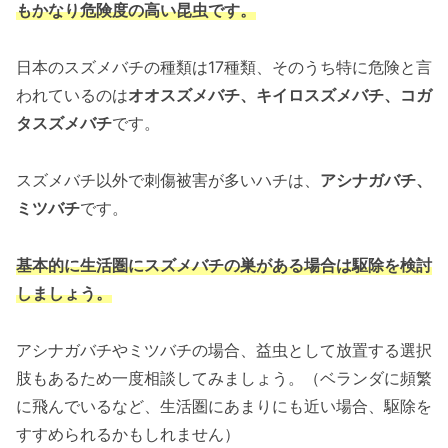
もかなり危険度の高い昆虫です。
日本のスズメバチの種類は17種類、そのうち特に危険と言
われているのは
オオスズメバチ、キイロスズメバチ、コガ
タスズメバチ
です。
スズメバチ以外で刺傷被害が多いハチは、
アシナガバチ、
ミツバチ
です。
基本的に生活圏にスズメバチの巣がある場合は駆除を検討
しましょう。
アシナガバチやミツバチの場合、益虫として放置する選択
肢もあるため一度相談してみましょう。（ベランダに頻繁
に飛んでいるなど、生活圏にあまりにも近い場合、駆除を
すすめられるかもしれません）