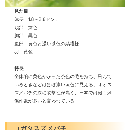
見た目
体長：1.8～2.8センチ
頭部：黄色
胸部：黒色
腹部：黄色と濃い茶色の縞模様
羽：黄色
特長
全体的に黄色がかった茶色の毛を持ち、飛んで
いるときなどはほぼ濃い黄色に見える。オオス
ズメバチの次に攻撃性が高く、日本では最も刺
傷件数が多いと言われている。
コガタスズメバチ