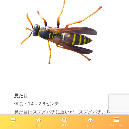
見た目
体長：1.4～2.6センチ
見た目はスズメバチに近いが、スズメバチより
細身で小さい
メニュー
ホーム
検索
トップ
サイドバー