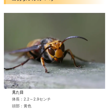
見た目
体長：2.2～2.9センチ
頭部：黄色