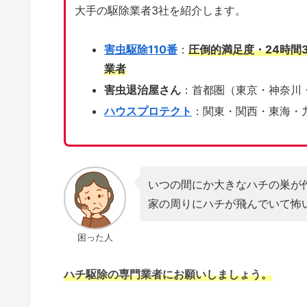
大手の駆除業者3社を紹介します。
害虫駆除110番
：
圧倒的満足度・24時間
業者
害虫退治屋さん
：首都圏（東京・神奈川
ハウスプロテクト
：関東・関西・東海・
いつの間にか大きなハチの巣が
家の周りにハチが飛んでいて怖
困った人
ハチ駆除の専門業者にお願いしましょう。