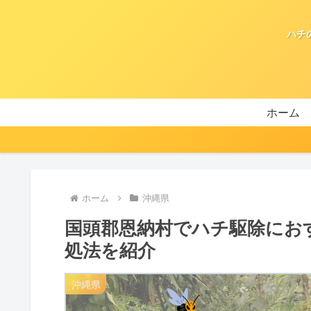
ハチ
ホーム
ホーム
沖縄県
国頭郡恩納村でハチ駆除にお
処法を紹介
沖縄県