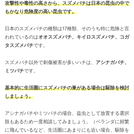
攻撃性や毒性の高さから、スズメバチは
日本の昆虫の中で
もかなり危険度の高い昆虫です。
日本のスズメバチの種類は17種類、そのうち特に危険と言
われているのは
オオスズメバチ、キイロスズメバチ、コガ
タスズメバチ
です。
スズメバチ以外で刺傷被害が多いハチは、
アシナガバチ、
ミツバチ
です。
基本的に生活圏にスズメバチの巣がある場合は駆除を検討
しましょう。
アシナガバチやミツバチの場合、益虫として放置する選択
肢もあるため一度相談してみましょう。（ベランダに頻繁
に飛んでいるなど、生活圏にあまりにも近い場合、駆除を