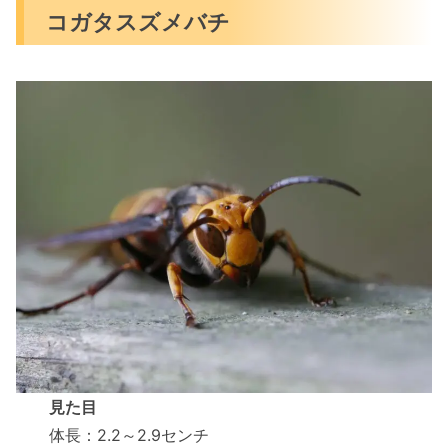
コガタスズメバチ
見た目
体長：2.2～2.9センチ