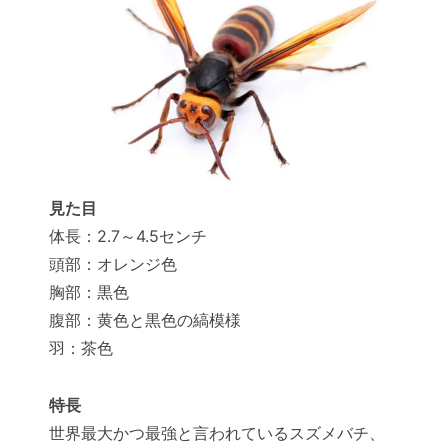
見た目
体長：2.7～4.5センチ
頭部：オレンジ色
胸部：黒色
腹部：黄色と黒色の縞模様
羽：茶色
特長
世界最大かつ最強と言われているスズメバチ、