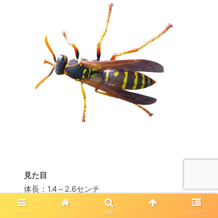
見た目
体長：1.4～2.6センチ
見た目はスズメバチに近いが、スズメバチより
メニュー
ホーム
検索
トップ
サイドバー
細身で小さい