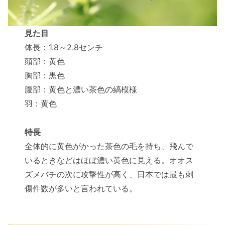
見た目
体長：1.8～2.8センチ
頭部：黄色
胸部：黒色
腹部：黄色と濃い茶色の縞模様
羽：黄色
特長
全体的に黄色がかった茶色の毛を持ち、飛んで
いるときなどはほぼ濃い黄色に見える。オオス
ズメバチの次に攻撃性が高く、日本では最も刺
傷件数が多いと言われている。