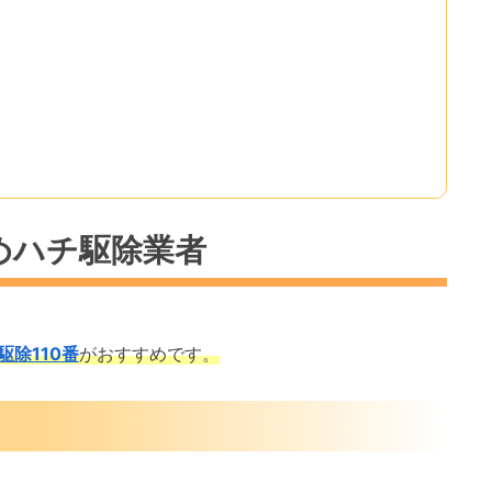
めハチ駆除業者
駆除110番
がおすすめです。