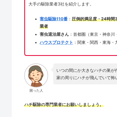
大手の駆除業者3社を紹介します。
害虫駆除110番
：
圧倒的満足度・24時間
業者
害虫退治屋さん
：首都圏（東京・神奈川
ハウスプロテクト
：関東・関西・東海・
いつの間にか大きなハチの巣が
家の周りにハチが飛んでいて怖
困った人
ハチ駆除の専門業者にお願いしましょう。