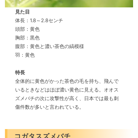
見た目
体長：1.8～2.8センチ
頭部：黄色
胸部：黒色
腹部：黄色と濃い茶色の縞模様
羽：黄色
特長
全体的に黄色がかった茶色の毛を持ち、飛んで
いるときなどはほぼ濃い黄色に見える。オオス
ズメバチの次に攻撃性が高く、日本では最も刺
傷件数が多いと言われている。
コガタスズメバチ