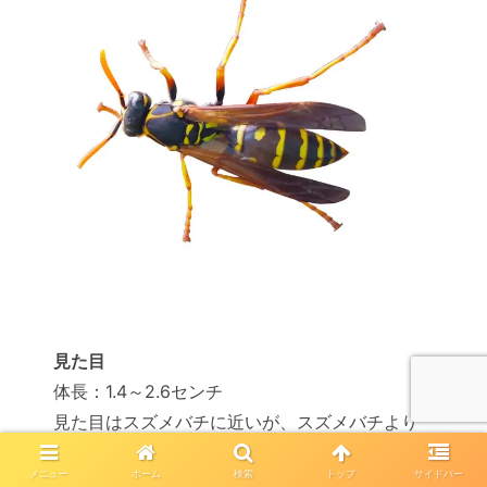
見た目
体長：1.4～2.6センチ
見た目はスズメバチに近いが、スズメバチより
細身で小さい
メニュー
ホーム
検索
トップ
サイドバー