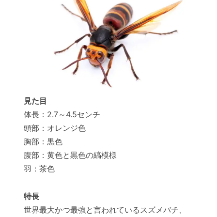
見た目
体長：2.7～4.5センチ
頭部：オレンジ色
胸部：黒色
腹部：黄色と黒色の縞模様
羽：茶色
特長
世界最大かつ最強と言われているスズメバチ、