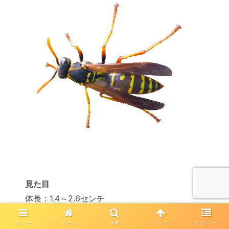
見た目
体長：1.4～2.6センチ
見た目はスズメバチに近いが、スズメバチより
メニュー
ホーム
検索
トップ
サイドバー
細身で小さい