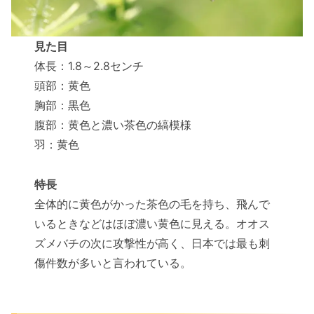
見た目
体長：1.8～2.8センチ
頭部：黄色
胸部：黒色
腹部：黄色と濃い茶色の縞模様
羽：黄色
特長
全体的に黄色がかった茶色の毛を持ち、飛んで
いるときなどはほぼ濃い黄色に見える。オオス
ズメバチの次に攻撃性が高く、日本では最も刺
傷件数が多いと言われている。