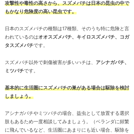
攻撃性や毒性の高さから、スズメバチは
日本の昆虫の中で
もかなり危険度の高い昆虫です。
日本のスズメバチの種類は17種類、そのうち特に危険と言
われているのは
オオスズメバチ、キイロスズメバチ、コガ
タスズメバチ
です。
スズメバチ以外で刺傷被害が多いハチは、
アシナガバチ、
ミツバチ
です。
基本的に生活圏にスズメバチの巣がある場合は駆除を検討
しましょう。
アシナガバチやミツバチの場合、益虫として放置する選択
肢もあるため一度相談してみましょう。（ベランダに頻繁
に飛んでいるなど、生活圏にあまりにも近い場合、駆除を