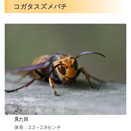
コガタスズメバチ
見た目
体長：2.2～2.9センチ