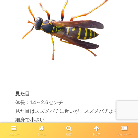
見た目
体長：1.4～2.6センチ
見た目はスズメバチに近いが、スズメバチより
細身で小さい
メニュー
ホーム
検索
トップ
サイドバー
特長