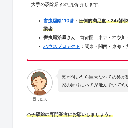
大手の駆除業者3社を紹介します。
害虫駆除110番
：
圧倒的満足度・24時間
業者
害虫退治屋さん
：首都圏（東京・神奈川
ハウスプロテクト
：関東・関西・東海・
気が付いたら巨大なハチの巣が
家の周りにハチが飛んでいて怖
困った人
ハチ駆除の専門業者にお願いしましょう。