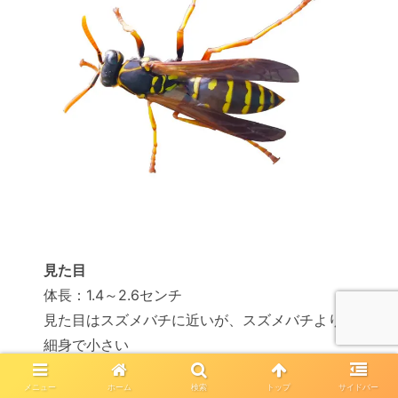
見た目
体長：1.4～2.6センチ
見た目はスズメバチに近いが、スズメバチより
細身で小さい
メニュー
ホーム
検索
トップ
サイドバー
特長