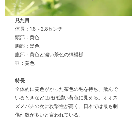
見た目
体長：1.8～2.8センチ
頭部：黄色
胸部：黒色
腹部：黄色と濃い茶色の縞模様
羽：黄色
特長
全体的に黄色がかった茶色の毛を持ち、飛んで
いるときなどはほぼ濃い黄色に見える。オオス
ズメバチの次に攻撃性が高く、日本では最も刺
傷件数が多いと言われている。