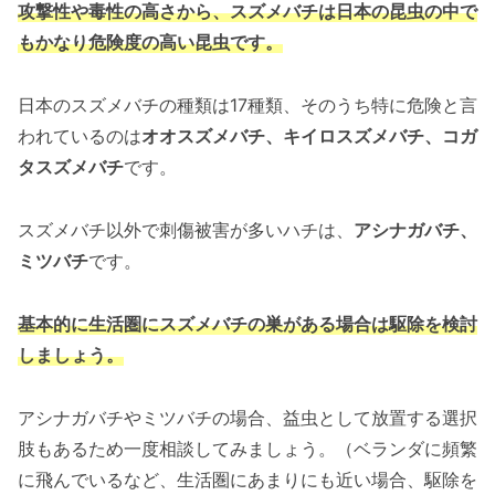
攻撃性や毒性の高さから、スズメバチは
日本の昆虫の中で
もかなり危険度の高い昆虫です。
日本のスズメバチの種類は17種類、そのうち特に危険と言
われているのは
オオスズメバチ、キイロスズメバチ、コガ
タスズメバチ
です。
スズメバチ以外で刺傷被害が多いハチは、
アシナガバチ、
ミツバチ
です。
基本的に生活圏にスズメバチの巣がある場合は駆除を検討
しましょう。
アシナガバチやミツバチの場合、益虫として放置する選択
肢もあるため一度相談してみましょう。（ベランダに頻繁
に飛んでいるなど、生活圏にあまりにも近い場合、駆除を