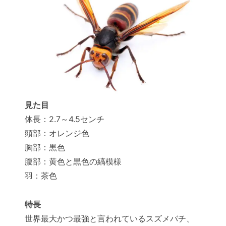
見た目
体長：2.7～4.5センチ
頭部：オレンジ色
胸部：黒色
腹部：黄色と黒色の縞模様
羽：茶色
特長
世界最大かつ最強と言われているスズメバチ、