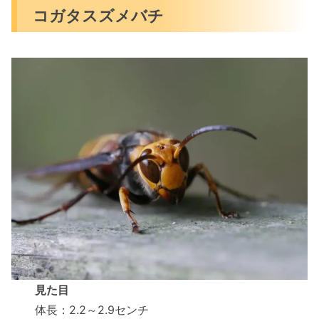
コガタスズメバチ
見た目
体長：2.2～2.9センチ