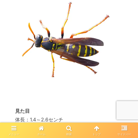
見た目
体長：1.4～2.6センチ
見た目はスズメバチに近いが、スズメバチより
メニュー
ホーム
検索
トップ
サイドバー
細身で小さい