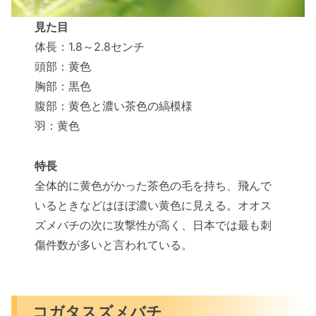
見た目
体長：1.8～2.8センチ
頭部：黄色
胸部：黒色
腹部：黄色と濃い茶色の縞模様
羽：黄色
特長
全体的に黄色がかった茶色の毛を持ち、飛んで
いるときなどはほぼ濃い黄色に見える。オオス
ズメバチの次に攻撃性が高く、日本では最も刺
傷件数が多いと言われている。
コガタスズメバチ