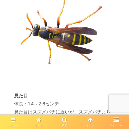
見た目
体長：1.4～2.6センチ
見た目はスズメバチに近いが、スズメバチより
細身で小さい
メニュー
ホーム
検索
トップ
サイドバー