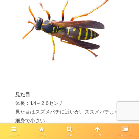
見た目
体長：1.4～2.6センチ
見た目はスズメバチに近いが、スズメバチより
細身で小さい
メニュー
ホーム
検索
トップ
サイドバー
特長