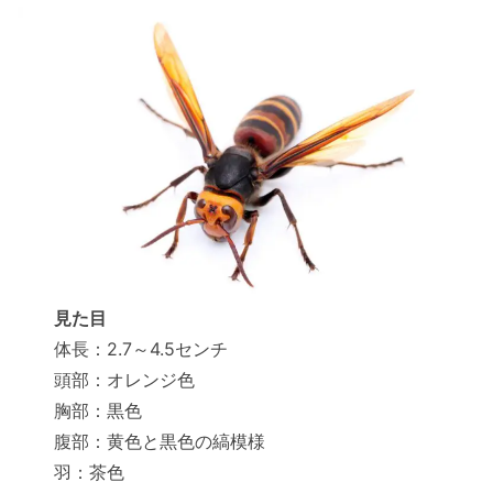
見た目
体長：2.7～4.5センチ
頭部：オレンジ色
胸部：黒色
腹部：黄色と黒色の縞模様
羽：茶色