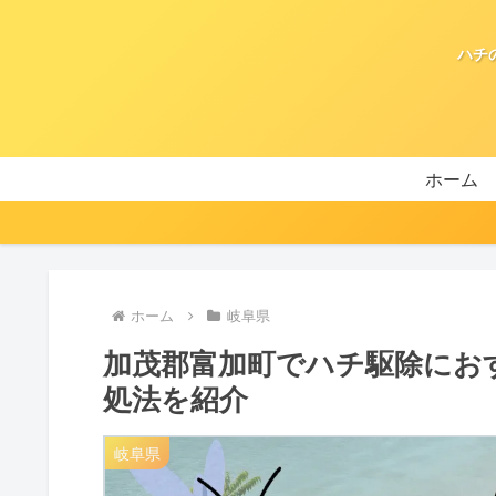
ハチ
ホーム
ホーム
岐阜県
加茂郡富加町でハチ駆除にお
処法を紹介
岐阜県