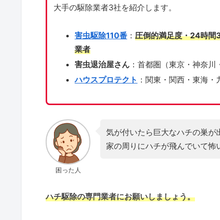
大手の駆除業者3社を紹介します。
害虫駆除110番
：
圧倒的満足度・24時間
業者
害虫退治屋さん
：首都圏（東京・神奈川
ハウスプロテクト
：関東・関西・東海・
気が付いたら巨大なハチの巣が
家の周りにハチが飛んでいて怖
困った人
ハチ駆除の専門業者にお願いしましょう。