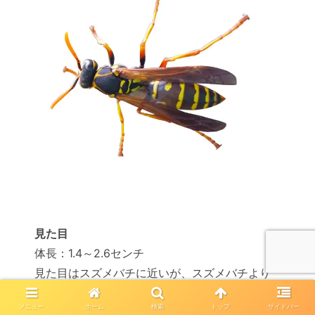
見た目
体長：1.4～2.6センチ
見た目はスズメバチに近いが、スズメバチより
細身で小さい
メニュー
ホーム
検索
トップ
サイドバー