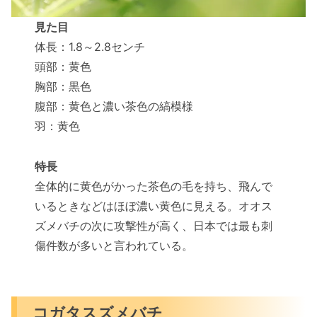
見た目
体長：1.8～2.8センチ
頭部：黄色
胸部：黒色
腹部：黄色と濃い茶色の縞模様
羽：黄色
特長
全体的に黄色がかった茶色の毛を持ち、飛んで
いるときなどはほぼ濃い黄色に見える。オオス
ズメバチの次に攻撃性が高く、日本では最も刺
傷件数が多いと言われている。
コガタスズメバチ