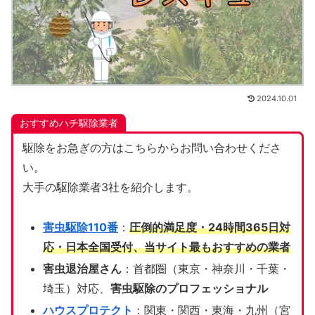
2024.10.01
おすすめハチ駆除業者
駆除をお急ぎの方はこちらからお問い合わせくださ
い。
大手の駆除業者3社を紹介します。
害虫駆除110番
：
圧倒的満足度・24時間365日対
応・日本全国受付、当サイト
最もおすすめの業者
害虫退治屋さん
：首都圏（東京・神奈川・千葉・
埼玉）対応、
害虫駆除のプロフェッショナル
ハウスプロテクト
：関東・関西・東海・九州（宮