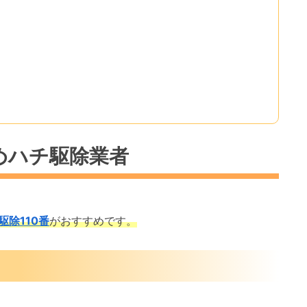
めハチ駆除業者
駆除110番
がおすすめです。