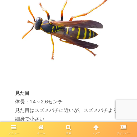
見た目
体長：1.4～2.6センチ
見た目はスズメバチに近いが、スズメバチより
細身で小さい
メニュー
ホーム
検索
トップ
サイドバー
特長