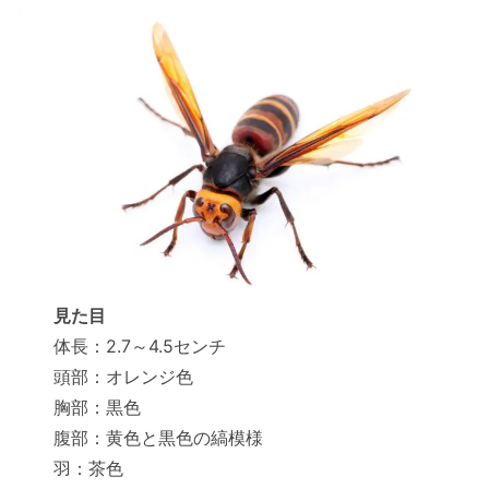
見た目
体長：2.7～4.5センチ
頭部：オレンジ色
胸部：黒色
腹部：黄色と黒色の縞模様
羽：茶色