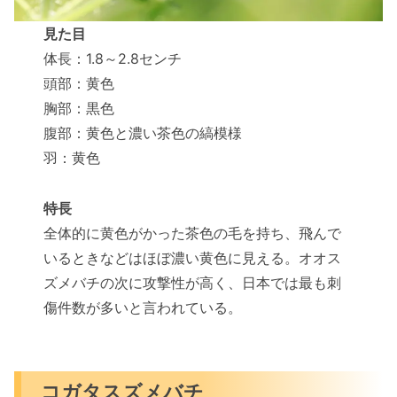
見た目
体長：1.8～2.8センチ
頭部：黄色
胸部：黒色
腹部：黄色と濃い茶色の縞模様
羽：黄色
特長
全体的に黄色がかった茶色の毛を持ち、飛んで
いるときなどはほぼ濃い黄色に見える。オオス
ズメバチの次に攻撃性が高く、日本では最も刺
傷件数が多いと言われている。
コガタスズメバチ