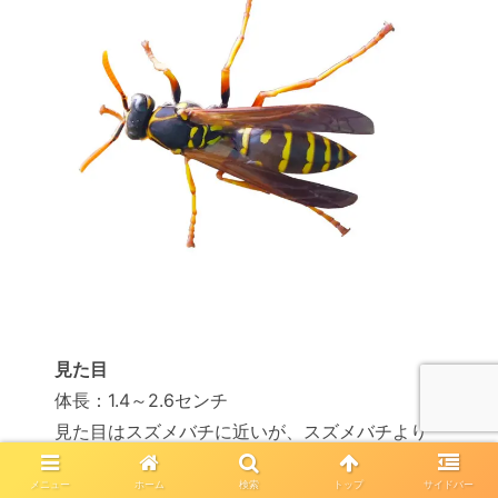
見た目
体長：1.4～2.6センチ
見た目はスズメバチに近いが、スズメバチより
細身で小さい
メニュー
ホーム
検索
トップ
サイドバー